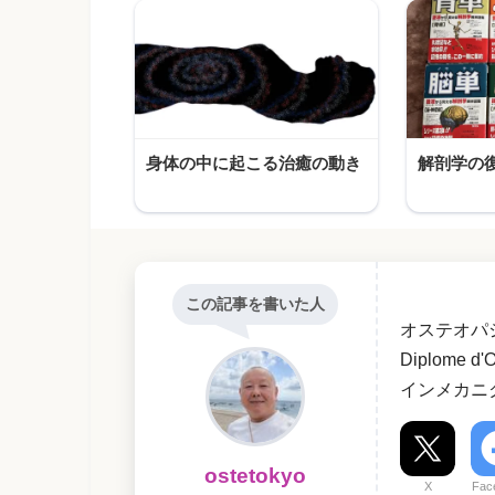
身体の中に起こる治癒の動き
解剖学の
この記事を書いた人
オステオパ
Diplome
インメカニ
ostetokyo
X
Fac