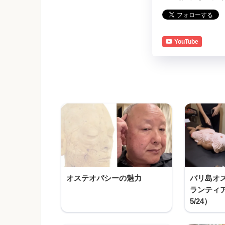
YouTube
オステオパシーの魅力
バリ島オ
ランティア報
5/24）