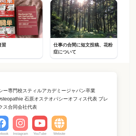
復習
仕事の合間に短文投稿、花粉
症について
シー専門校スティルアカデミージャパン卒業
 d'Osteopathie 石原オステオパシーオフィス代表 ブレ
クス合同会社代表
ebook
Instagram
YouTube
Website